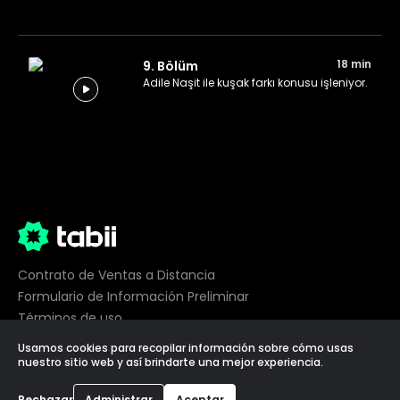
18 min
9. Bölüm
Adile Naşit ile kuşak farkı konusu işleniyor.
Contrato de Ventas a Distancia
Formulario de Información Preliminar
Términos de uso
Privacidad
Usamos cookies para recopilar información sobre cómo usas
Preferencias de cookies
nuestro sitio web y así brindarte una mejor experiencia.
Rechazar
Administrar
Aceptar