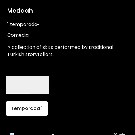
Meddah
1 temporada
Comedia
A collection of skits performed by traditional
Turkish storytellers.
Episodios
Detalles
Temporada
1
29 min