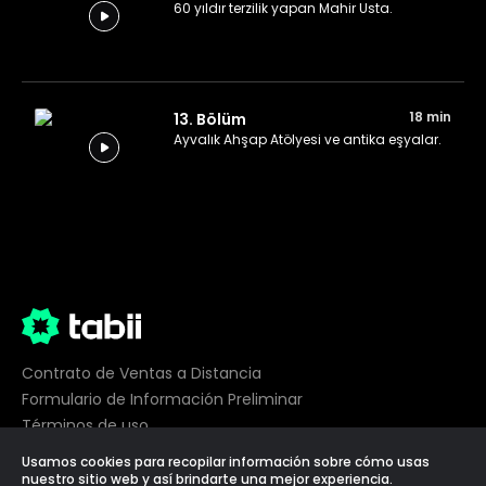
60 yıldır terzilik yapan Mahir Usta.
18 min
13. Bölüm
Ayvalık Ahşap Atölyesi ve antika eşyalar.
Contrato de Ventas a Distancia
Formulario de Información Preliminar
Términos de uso
Privacidad
Usamos cookies para recopilar información sobre cómo usas
Preferencias de cookies
nuestro sitio web y así brindarte una mejor experiencia.