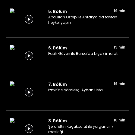
19 min
5. Bölüm
Abdullah Özalp ile Antakya’da taştan
heykel yapımı.
19 min
6. Bölüm
Fatih Güven ile Bursa’da bıçak imalatı.
19 min
7. Bölüm
İzmir’de çömlekçi Ayhan Usta…
18 min
8. Bölüm
Şerafettin Küçükbulut ile yorgancılık
mesleği.