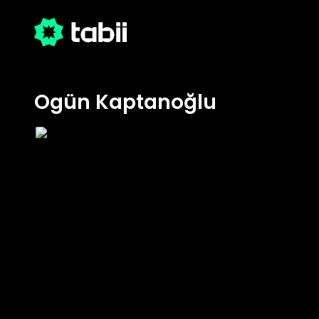
Ogün Kaptanoğlu