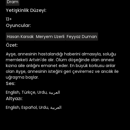
Dram
Yetişkinlik Düzeyi
:
13+
Oyuncular
:
Hasan Karsak
Meryem Uzerli
Feyyaz Duman
Özet
:
Ayşe, annesinin hastalandığı haberini almasıyla, soluğu
memleketi Artvin'de alır. Ölüm döşeğinde olan annesi
kızına aile arılığını emanet eder. En büyük korkusu arılar
olan Ayşe, annesinin isteğini geri çeviremez ve arıcılık ile
uğraşma başlar.
Ses
:
English, Türkçe, Urdu, العربية
Altyazı
:
English, Español, Urdu, العربية