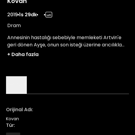
Kovan
2019
1s 29dk
Dram
Annesinin hastalığı sebebiyle memleketi Artvin'e
geri dönen Ayşe, onun son isteği üzerine arıcılıkla
uğraşmaya başlar.
+
Daha fazla
Detaylar
Orijinal Adı
:
Kovan
Tür
: