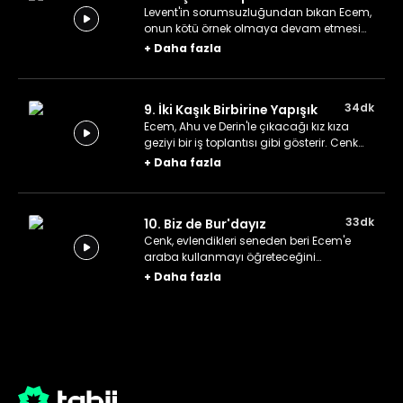
Levent'in sorumsuzluğundan bıkan Ecem,
onun kötü örnek olmaya devam etmesi
hâlinde Cenk'le boşanacaklarından
+
Daha fazla
korkar. Levent onun restini ciddiye alır ve
önüne gelen her işe "evet" der.
34dk
9. İki Kaşık Birbirine Yapışık
Ecem, Ahu ve Derin'le çıkacağı kız kıza
geziyi bir iş toplantısı gibi gösterir. Cenk
bunu bir davet olarak algılar ve onunla
+
Daha fazla
gelmeyi kabul eder, fakat aklı Levent'in
aynı gün için ayarladığı maç biletindedir.
33dk
10. Biz de Bur'dayız
Cenk, evlendikleri seneden beri Ecem'e
araba kullanmayı öğreteceğini
söylemektedir. Ecem en sonunda Cenk'i
+
Daha fazla
ikna eder. O gün geldiğinde Cenk tüm
ekibi karşısında bulur. Herkese araba
kullanmayı öğretmek Cenk için zorlu bir
sınav olacaktır.