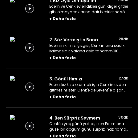
1. Biz Öyle Olmayalım
Ecem ve Cenk evlendikleri gün, diğer çiftler
gibi olmayacaklarına dair birbirlerine söz
verirler. Cenk, Ecem'e yalan söylemeyecek,
+
Daha fazla
Ecem de Cenk'in başının etini
yemeyecektir. Ama evliliklerinin üçüncü
senesine geldiklerinde yaptıkları bu
28dk
2. Söz Vermiştin Bana
anlaşmanın yalnızca sözde kaldığını fark
ederler.
Ecem'in kırmızı çizgisi, Cenk'in ona sadık
kalmasıdır, yalana asla tahammülü
yoktur. Bu yüzden Levent'in yaptığı küçük
+
Daha fazla
şaka ortalığı birbirine katacaktır.
27dk
3. Gönül Hırsızı
Ecem, kız kıza oturmak için Cenk'in evden
gitmesini ister. Cenk'e de Levent'le dışarı
çıkıp gezmek için gün doğmuştur. Tek
+
Daha fazla
sorun, Levent'in şehir dışından, onda
kalmak üzere gelen arkadaşıdır.
30dk
4. Ben Sürpriz Sevmem
Cenk'in yaş günü yaklaşırken Ecem ona
güzel bir doğum günü sürprizi hazırlamak
ister. Bu büyük hazırlık için Ecem birkaç
+
Daha fazla