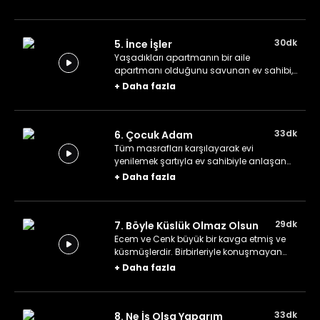
gün ortadan kaybolacağını söyleyince,
Levent kendi kendine, Cenk için sürpriz bir
parti organize etme görevini üstlenir.
30dk
5. İnce İşler
Yaşadıkları apartmanın bir aile
apartmanı olduğunu savunan ev sahibi,
bekâr bir erkek olduğu için Levent'i evden
+
Daha fazla
çıkarmak ister. Arkadaşının o
apartmandan ayrılmasını istemeyen
Cenk ise hemen Levent için uygun bir
33dk
6. Çocuk Adam
gelin adayı bulur.
Tüm masrafları karşılayarak evi
yenilemek şartıyla ev sahibiyle anlaşan
Levent, bu sırada da kalacak bir yeri
+
Daha fazla
olmadığı için Cenk ile Ecem'e misafir olur.
Fakat Ecem ve Cenk, Levent'in evine
dönmesi için gün sayar.
29dk
7. Böyle Küslük Olmaz Olsun
Ecem ve Cenk büyük bir kavga etmiş ve
küsmüşlerdir. Birbirleriyle konuşmayan
çift, haberleşmeyi arkadaşlarının
+
Daha fazla
aracılığıyla yürütünce küslüklerinin
ceremesini de Derin, Ahu ve Levent çeker.
33dk
8. Ne İş Olsa Yaparım