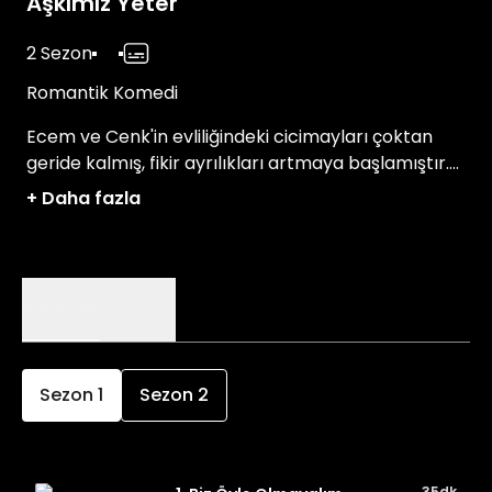
Aşkımız Yeter
2 Sezon
Romantik Komedi
Ecem ve Cenk'in evliliğindeki cicimayları çoktan
geride kalmış, fikir ayrılıkları artmaya başlamıştır.
Peki sevgileri, bu ilişkiyi kurtarabilecek midir?
+
Daha fazla
Bölümler
Detaylar
Sezon
1
Sezon
2
35dk