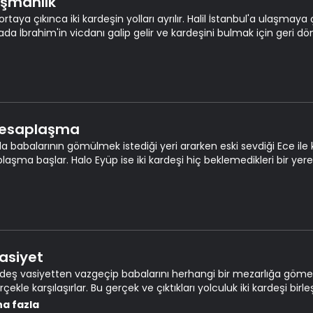
Pişmanlık
 ortaya çıkınca iki kardeşin yolları ayrılır. Halil İstanbul'a ulaşmaya
rada İbrahim'in vicdanı galip gelir ve kardeşini bulmak için geri dö
Hesaplaşma
da babalarının gömülmek istediği yeri ararken eski sevdiği Ece ile k
laşma başlar. Halo Eyüp ise iki kardeşi hiç beklemedikleri bir yere, 
Vasiyet
ardeş vasiyetten vazgeçip babalarını herhangi bir mezarlığa göme
rçekle karşılaşırlar. Bu gerçek ve çıktıkları yolculuk iki kardeşi bir
iği yere kavuşturmuştur.
a fazla