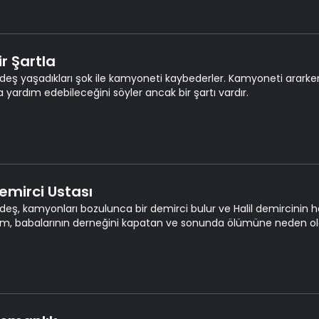
ir Şartla
ardeş yaşadıkları şok ile kamyoneti kaybederler. Kamyoneti ararke
a yardım edebileceğini söyler ancak bir şartı vardır.
Demirci Ustası
ardeş, kamyonları bozulunca bir demirci bulur ve Halil demircinin
im, babalarının derneğini kapatan ve sonunda ölümüne neden ola