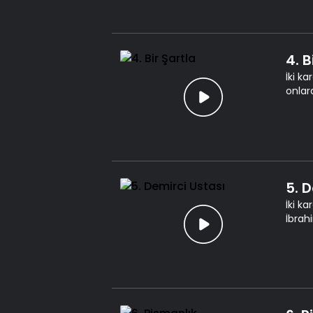
4. B
İki k
onlar
5. 
İki k
İbrah