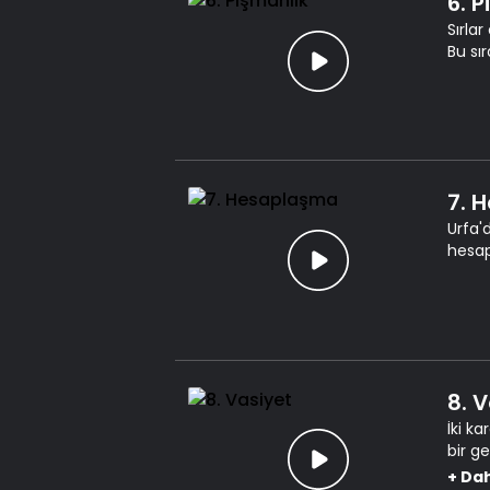
6. 
Sırlar
Bu sı
7. 
Urfa'
hesap
8. 
İki k
bir ge
isted
+
Dah