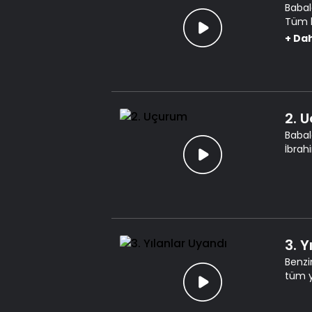
Babal
Tüm b
zorund
+
Dah
2. 
Babal
İbrah
3. Y
Benzi
tüm y