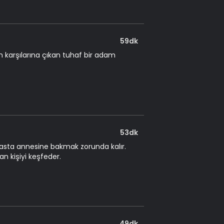
59dk
n karşılarına çıkan tuhaf bir adam
53dk
 hasta annesine bakmak zorunda kalır.
n kişiyi keşfeder.
49dk