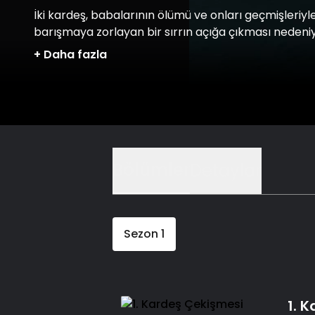
İki kardeş, babalarının ölümü ve onları geçmişleriyl
barışmaya zorlayan bir sırrın açığa çıkması nedeni
yıllar sonra yeniden bir araya gelirler.
+
Daha fazla
Bölümler
Detaylar
Sezon
1
1. 