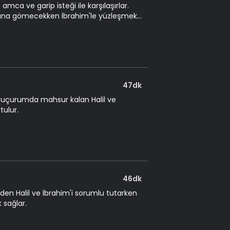
ca ve garip isteği ile karşılaşırlar.
lığına gömecekken İbrahim'le yüzleşmek
47dk
 uçurumda mahsur kalan Halil ve
tulur.
46dk
enden Halil ve İbrahim'i sorumlu tutarken
 sağlar.