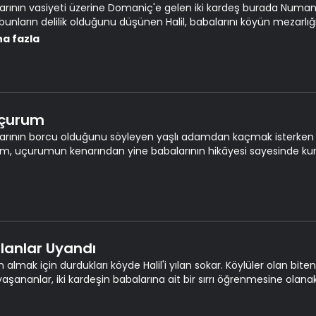
arının vasiyeti üzerine Domaniç'e gelen iki kardeş burada Numan am
unların delilik olduğunu düşünen Halil, babalarını köyün mezar
a kalır.
a fazla
Uçurum
arının borcu olduğunu söyleyen yaşlı adamdan kaçmak isterken
im, uçurumun kenarından yine babalarının hikâyesi sayesinde kur
ılanlar Uyandı
n almak için durdukları köyde Halil'i yılan sokar. Köylüler olan bit
aşananlar, iki kardeşin babalarına ait bir sırrı öğrenmesine olanak