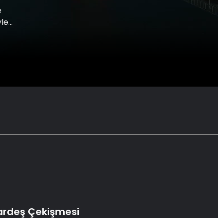
e
yle
Kardeş Çekişmesi