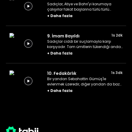
Sadıçlar, Atiye ve Bahri'yi korumaya
çalışırlar fakat başlarına türlü türlü
talihsizlikler gelir. Bu sırada Gümüş ise
+
Daha fazla
Sebahattin'le sözlenmiştir. Sebahattin'in
kasabada gerine gerine gezerek nispet
yapması İsmail'in canını sıkar.
1s 2dk
9. İmam Bayıldı
Sadıçlar ciddi bir suçlamayla karşı
karşıyadır. Tam ümitlerin tükendiği anda
kasabanın biricik imamı Mehmet Ali Hoca,
+
Daha fazla
bu beş gencin heba olup gitmesini
istemez ve devreye girer.
1s 3dk
10. Fedakârlık
Bir yandan Sebahattin Gümüş'le
evlenmek üzeredir, diğer yandan da baz
istasyonu elden gitmek üzeredir. Artık
+
Daha fazla
İsmail ve sadıçları için bıçak kemiğe
dayanmıştır. İsmail, sadıçlarını
kurtarmak için büyük bir fedakârlık
yapmak zorunda kalır.