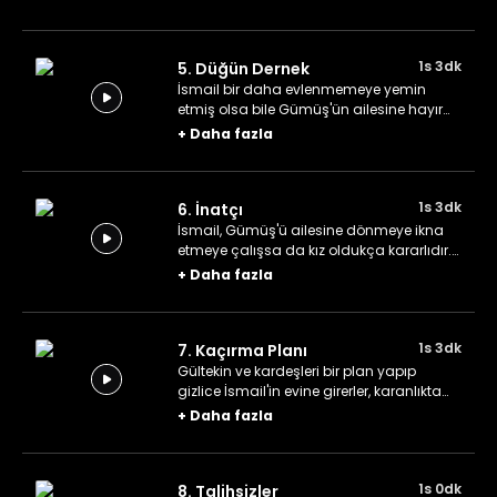
kurtarmaya diğer yandan da dikkatleri
üzerlerine çekmemeye çalışırlar.
1s 3dk
5. Düğün Dernek
İsmail bir daha evlenmemeye yemin
etmiş olsa bile Gümüş'ün ailesine hayır
diyemez. Fakat Hicabi Makasçı, kızı ve
+
Daha fazla
yeğenine yaptıklarından dolayı İsmail'e
sinirli olduğu için İsmail ve Gümüş'ün
evlenmesine engel olacaktır.
1s 3dk
6. İnatçı
İsmail, Gümüş'ü ailesine dönmeye ikna
etmeye çalışsa da kız oldukça kararlıdır.
Bu sırada sadıçları, özellikle de Bahri'yi
+
Daha fazla
sıkıştıran ikinci bir konu daha vardır:
Evlendirilmek üzere olan Atiye meselesi.
1s 3dk
7. Kaçırma Planı
Gültekin ve kardeşleri bir plan yapıp
gizlice İsmail'in evine girerler, karanlıkta
Gümüş'ü bir halıya sarıp kaçırırlar. Ancak
+
Daha fazla
eve geldiklerinde bir sürprizle karşılaşırlar.
Bu karışıklıktan sonra kasabada işler
içinden çıkılmaz bir hâl alacaktır.
1s 0dk
8. Talihsizler