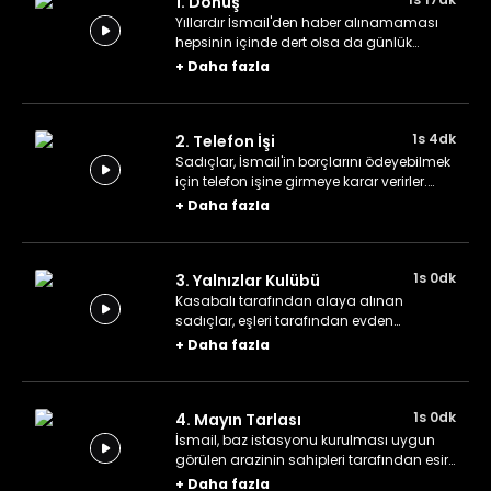
1. Dönüş
Yıllardır İsmail'den haber alınamaması
hepsinin içinde dert olsa da günlük
hayatlarına devam eden sadıçlar, hayır
+
Daha fazla
yemeği sırasında İsmail'in döndüğünü
öğrenirler.
1s 4dk
2. Telefon İşi
Sadıçlar, İsmail'in borçlarını ödeyebilmek
için telefon işine girmeye karar verirler.
Kasabalıların dikkatini çekemeyen
+
Daha fazla
sadıçların önüne tanıtım engeli çıkınca
da medyanın gücünü kullanmaya karar
verirler.
1s 0dk
3. Yalnızlar Kulübü
Kasabalı tarafından alaya alınan
sadıçlar, eşleri tarafından evden
kovuldukları için İsmail'in yanında,
+
Daha fazla
camide yaşamaya başlarlar. Telefon işi
için baz istasyonu arazisine bakmaya
gittiklerinde ise arazi sahipleri onları
1s 0dk
4. Mayın Tarlası
tepkiyle karşılar.
İsmail, baz istasyonu kurulması uygun
görülen arazinin sahipleri tarafından esir
alınır. Sadıçlar bir yandan İsmail'i
+
Daha fazla