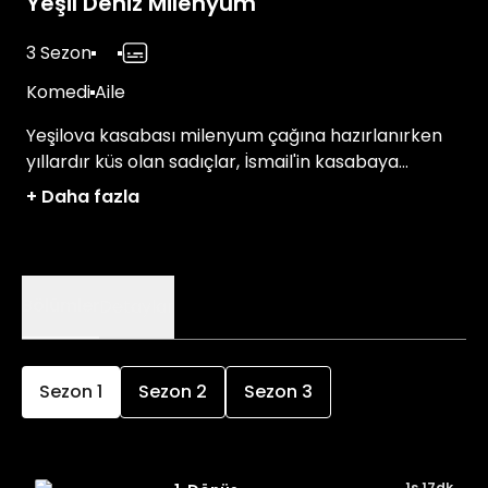
Yeşil Deniz Milenyum
3 Sezon
Komedi
Aile
Yeşilova kasabası milenyum çağına hazırlanırken
yıllardır küs olan sadıçlar, İsmail'in kasabaya
dönmesiyle birlikte kendilerini türlü maceraların
+
Daha fazla
ortasında bulacaktır.
Bölümler
Detaylar
Sezon
1
Sezon
2
Sezon
3
1s 17dk