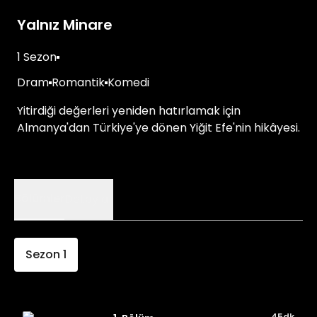
Yalnız Minare
1 Sezon
Dram
Romantik
Komedi
Yitirdiği değerleri yeniden hatırlamak için
Almanya'dan Türkiye'ye dönen Yiğit Efe'nin hikâyesi.
Bölümler
Detaylar
Sezon
1
45dk