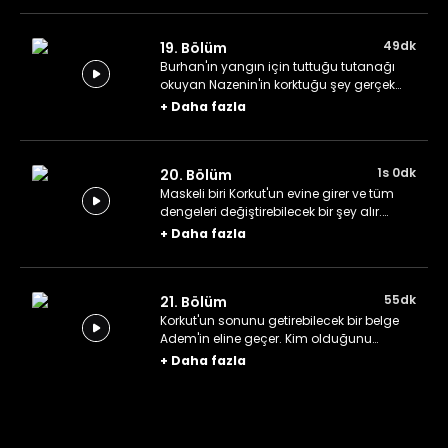
49dk
19. Bölüm
Burhan'ın yangın için tuttuğu tutanağı
okuyan Nazenin'in korktuğu şey gerçek
olur. Korkut, kuzenlerin ona oynadığı
+
Daha fazla
oyunu öğrenir.
1s 0dk
20. Bölüm
Maskeli biri Korkut'un evine girer ve tüm
dengeleri değiştirebilecek bir şey alır.
Planları altüst olan kuzenler, sıradaki
+
Daha fazla
hamlelerini düşünürler.
55dk
21. Bölüm
Korkut'un sonunu getirebilecek bir belge
Adem'in eline geçer. Kim olduğunu
bilmediği birinin tehditlerine maruz kalan
+
Daha fazla
Korkut acele bir kararla minareyi yıkma
emri verir.