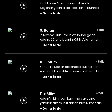
Yiğit Efe ve Adem, orkestralarında
Seçkin'in yerini alabilecek birini bulmak
için seçmeler düzenler. Nazenin
+
Daha fazla
geçmişten gelen bir kan davası
yüzünden Yiğit Efe'nin hayatının tehlikede
olduğunu öğrenir.
51dk
9. Bölüm
Rukiye ve Gülsüm'ün oyununa gelen
Adem, öğrendiklerini Yiğit Efe'yle hemen
paylaşmak istemez. Yunus
+
Daha fazla
yaptıklarından ötürü büyük bir pişmanlık
hissetmeye başlar.
48dk
10. Bölüm
Yunus ile Seçkin arasındaki küslük sona
erer. Yiğit Efe sahte vasiyetin arkasında
kimin parmağı olduğunu araştırır.
+
Daha fazla
47dk
11. Bölüm
Adem'in bir insan kaçırma vakasına
yataklık etmesi kuzenlerin büyük konserleri
öncesinde tüm konsantrasyonlarını
+
Daha fazla