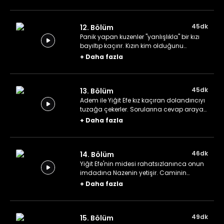
bozar.
45dk
12. Bölüm
Panik yapan kuzenler "yanlışlıkla" bir kızı
bayıltıp kaçırır. Kızın kim olduğunu
öğrendiklerindeyse şaşkınlıkları daha da
+
Daha fazla
artar.
45dk
13. Bölüm
Adem ile Yiğit Efe kız kaçıran dolandırıcıyı
tuzağa çekerler. Sorularına cevap arayan
Nazenin, eski caminin orada karşılaştığı
+
Daha fazla
yaşlı adamın evine girer.
46dk
14. Bölüm
Yiğit Efe'nin midesi rahatsızlanınca onun
imdadına Nazenin yetişir. Caminin
arazisini Korkut'un aldığını öğrenen ve
+
Daha fazla
umutsuzluğa kapılan Yiğit Efe'yi kuzenleri
ayağa kaldırmaya çalışır.
49dk
15. Bölüm