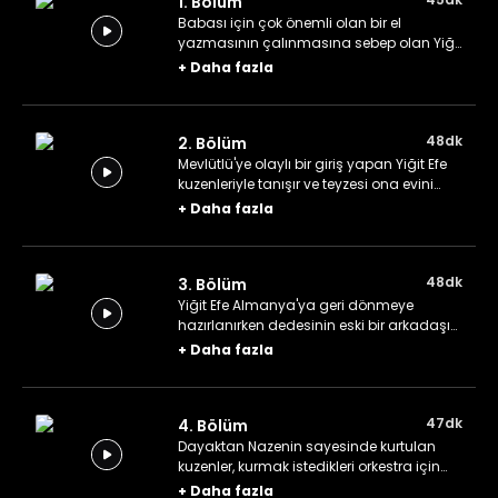
1. Bölüm
Babası için çok önemli olan bir el
yazmasının çalınmasına sebep olan Yiğit
Efe, Almanya'nın ona yaşattığı kötü
+
Daha fazla
anıları unutmak için Türkiye'ye dönmek
ister.
48dk
2. Bölüm
Mevlütlü'ye olaylı bir giriş yapan Yiğit Efe
kuzenleriyle tanışır ve teyzesi ona evini
açar.
+
Daha fazla
48dk
3. Bölüm
Yiğit Efe Almanya'ya geri dönmeye
hazırlanırken dedesinin eski bir arkadaşı
onu bu kararından vazgeçirmek için ona
+
Daha fazla
yalnız minareli caminin hikâyesini anlatır.
47dk
4. Bölüm
Dayaktan Nazenin sayesinde kurtulan
kuzenler, kurmak istedikleri orkestra için
prova yapabilecekleri bir alan bulurlar.
+
Daha fazla