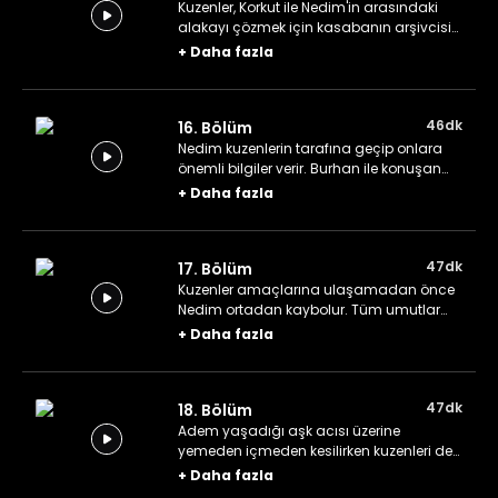
Kuzenler, Korkut ile Nedim'in arasındaki
alakayı çözmek için kasabanın arşivcisi
olan Fehmi amcaya danışırlar.
+
Daha fazla
46dk
16. Bölüm
Nedim kuzenlerin tarafına geçip onlara
önemli bilgiler verir. Burhan ile konuşan
Nazenin ise babası hakkında şok edici bir
+
Daha fazla
gerçeği öğrenir.
47dk
17. Bölüm
Kuzenler amaçlarına ulaşamadan önce
Nedim ortadan kaybolur. Tüm umutlar
tükenmiş gibi görünürken Yiğit Efe'nin
+
Daha fazla
aklına bir plan gelir.
47dk
18. Bölüm
Adem yaşadığı aşk acısı üzerine
yemeden içmeden kesilirken kuzenleri de
onun hâline üzülür. Korkut, kendine yeni bir
+
Daha fazla
muhbir bulur.