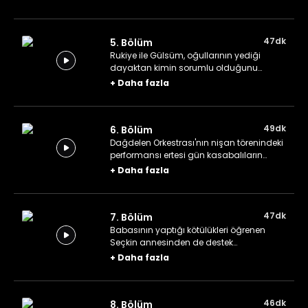
47dk
5. Bölüm
Rukiye ile Gülsüm, oğullarının yediği
dayaktan kimin sorumlu olduğunu
öğrenir. Kuzenler ilk defa sahne alacakları
+
Daha fazla
nişan töreni öncesinde bir sorunla
karşılaşır.
49dk
6. Bölüm
Dağdelen Orkestrası'nın nişan törenindeki
performansı ertesi gün kasabalıların
dilinden düşmez. Kuzenler başlarına
+
Daha fazla
gelenlerin arkasında kimin olduğunu
merak eder.
47dk
7. Bölüm
Babasının yaptığı kötülükleri öğrenen
Seçkin annesinden de destek
bulamayınca büyük bir hayal kırıklığına
+
Daha fazla
uğrar. Korkut, orkestranın başarılı
olmaması için düğün sahiplerinin
gözlerini korkutur.
46dk
8. Bölüm