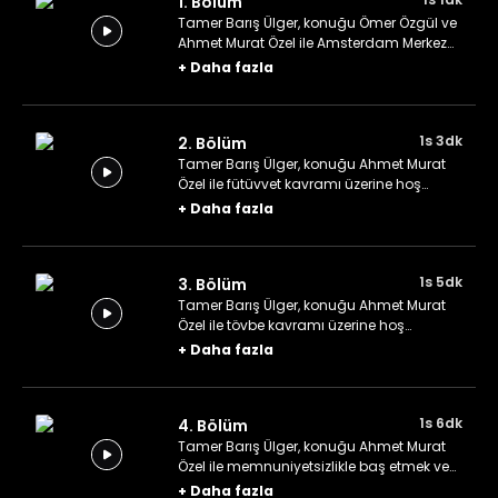
1. Bölüm
Tamer Barış Ülger, konuğu Ömer Özgül ve
Ahmet Murat Özel ile Amsterdam Merkez
Camii'nde hoş sohbetler ediyor.
+
Daha fazla
1s 3dk
2. Bölüm
Tamer Barış Ülger, konuğu Ahmet Murat
Özel ile fütüvvet kavramı üzerine hoş
sohbetler ediyor.
+
Daha fazla
1s 5dk
3. Bölüm
Tamer Barış Ülger, konuğu Ahmet Murat
Özel ile tövbe kavramı üzerine hoş
sohbetler ediyor.
+
Daha fazla
1s 6dk
4. Bölüm
Tamer Barış Ülger, konuğu Ahmet Murat
Özel ile memnuniyetsizlikle baş etmek ve
şükür üzerine hoş sohbetler ediyor.
+
Daha fazla