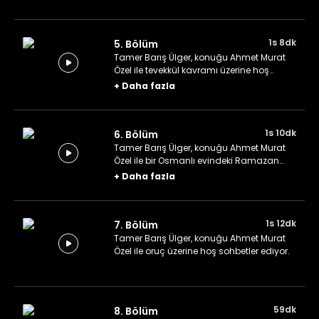
1s 8dk
5. Bölüm
Tamer Barış Ülger, konuğu Ahmet Murat
Özel ile tevekkül kavramı üzerine hoş
sohbetler ediyor.
+
Daha fazla
1s 10dk
6. Bölüm
Tamer Barış Ülger, konuğu Ahmet Murat
Özel ile bir Osmanlı evindeki Ramazan
rutinleri üzerine hoş sohbetler ediyor.
+
Daha fazla
1s 12dk
7. Bölüm
Tamer Barış Ülger, konuğu Ahmet Murat
Özel ile oruç üzerine hoş sohbetler ediyor.
59dk
8. Bölüm