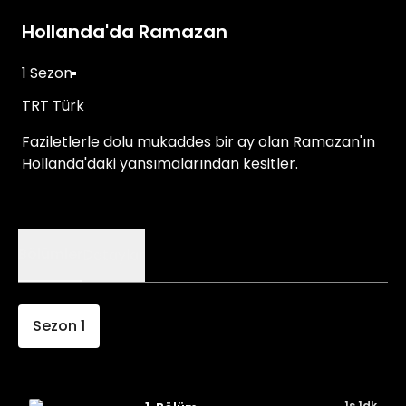
Hollanda'da Ramazan
1 Sezon
TRT Türk
Faziletlerle dolu mukaddes bir ay olan Ramazan'ın
Hollanda'daki yansımalarından kesitler.
Bölümler
Detaylar
Sezon
1
1s 1dk