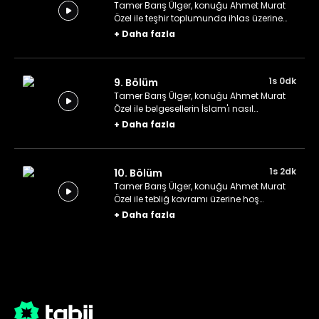
Tamer Barış Ülger, konuğu Ahmet Murat
Özel ile teşhir toplumunda ihlas üzerine
hoş sohbetler ediyor.
+
Daha fazla
1s 0dk
9. Bölüm
Tamer Barış Ülger, konuğu Ahmet Murat
Özel ile belgesellerin İslam'ı nasıl
anlattıkları üzerine hoş sohbetler ediyor.
+
Daha fazla
1s 2dk
10. Bölüm
Tamer Barış Ülger, konuğu Ahmet Murat
Özel ile tebliğ kavramı üzerine hoş
sohbetler ediyor.
+
Daha fazla