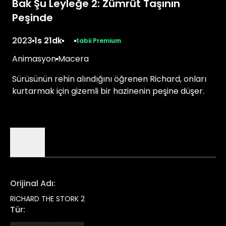
Bak Şu Leyleğe 2: Zümrüt Taşının
Peşinde
2023
1s 21dk
tabii Premium
Animasyon
Macera
Sürüsünün rehin alındığını öğrenen Richard, onları
kurtarmak için gizemli bir hazinenin peşine düşer.
Detaylar
Orijinal Adı
:
RICHARD THE STORK 2
Tür
: