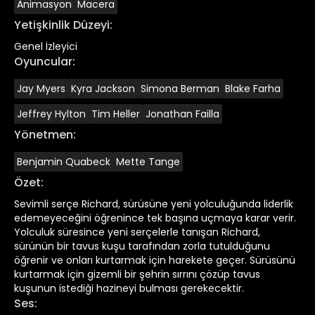
Animasyon
Macera
Yetişkinlik Düzeyi
:
Genel İzleyici
Oyuncular
:
Jay Myers
Kyra Jackson
Simona Berman
Blake Farha
Jeffrey Hylton
Tim Heller
Jonathan Failla
Yönetmen
:
Benjamin Quabeck
Mette Tange
Özet
:
Sevimli serçe Richard, sürüsüne yeni yolculuğunda liderlik
edemeyeceğini öğrenince tek başına uçmaya karar verir.
Yolculuk süresince yeni serçelerle tanışan Richard,
sürünün bir tavus kuşu tarafından zorla tutulduğunu
öğrenir ve onları kurtarmak için harekete geçer. Sürüsünü
kurtarmak için gizemli bir şehrin sırrını çözüp tavus
kuşunun istediği hazineyi bulması gerekecektir.
Ses
: