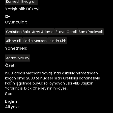
Komedi
Biyografi
Yetişkinlik Düzeyi
:
13+
Oyuncular
:
Christian Bale
Amy Adams
Steve Carell
Sam Rockwell
Alison Pill
Eddie Marsan
Justin Kirk
Yönetmen
:
Adam McKay
Özet
:
1960'lardaki Vietnam Savaşı'nda askerlik hizmetinden
kaçan ama 2003'te nükleer silah üretildiği bahanesiyle
Irak'ın işgalinde büyük rol oynayan Eski ABD Başkan
Yardımcısı Dick Cheney'nin hikâyesi.
Ses
:
English
Altyazı
: