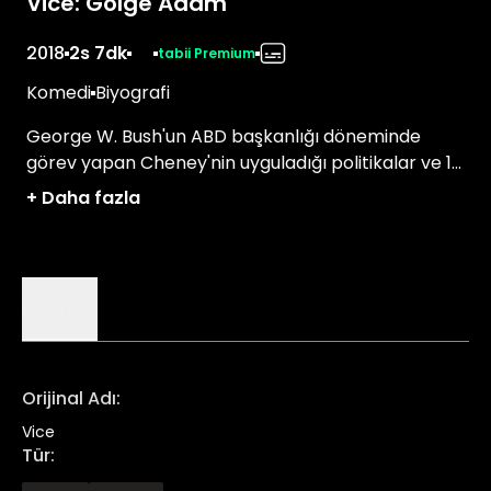
Vice: Gölge Adam
2018
2s 7dk
tabii Premium
Komedi
Biyografi
George W. Bush'un ABD başkanlığı döneminde
görev yapan Cheney'nin uyguladığı politikalar ve 11
Eylül saldırısı sonrasındaki süreci yönetmedeki
+
Daha fazla
etkisi.
Detaylar
Orijinal Adı
:
Vice
Tür
: