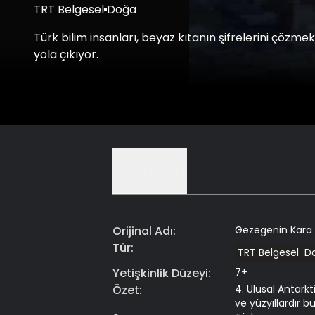
TRT Belgesel
Doğa
Türk bilim insanları, beyaz kıtanın şifrelerini çözmek 
yola çıkıyor.
Detaylar
Orijinal Adı
:
Gezegenin Kara 
Tür
:
TRT Belgesel
D
Yetişkinlik Düzeyi
:
7+
Özet
:
4. Ulusal Antark
ve yüzyıllardır b