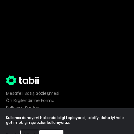
Mesafeli Satış Sözleşmesi
Ön Bilgilendirme Formu
Kullanım Şartları
Gizlilik
Kullanıcı deneyimi hakkında bilgi toplayarak, tabii’yi daha iyi hale
Çerez Tercihleri
getirmek için çerezleri kullanıyoruz.