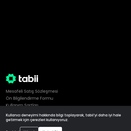
Mesafeli Satış Sözleşmesi
Ön Bilgilendirme Formu
Kullanım Şartları
Gizlilik
Kullanıcı deneyimi hakkında bilgi toplayarak, tabii’yi daha iyi hale
Çerez Tercihleri
getirmek için çerezleri kullanıyoruz.