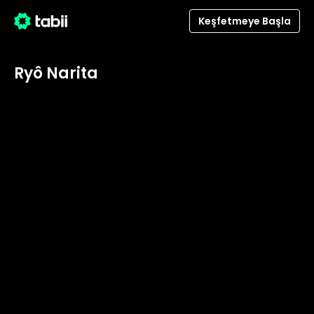
Keşfetmeye Başla
Ryô Narita