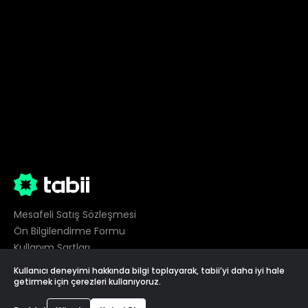
Mesafeli Satış Sözleşmesi
Ön Bilgilendirme Formu
Kullanım Şartları
Gizlilik
Kullanıcı deneyimi hakkında bilgi toplayarak, tabii’yi daha iyi hale
Çerez Tercihleri
getirmek için çerezleri kullanıyoruz.