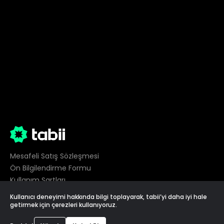
Mesafeli Satış Sözleşmesi
Ön Bilgilendirme Formu
Kullanım Şartları
Gizlilik
Kullanıcı deneyimi hakkında bilgi toplayarak, tabii’yi daha iyi hale
Çerez Tercihleri
getirmek için çerezleri kullanıyoruz.