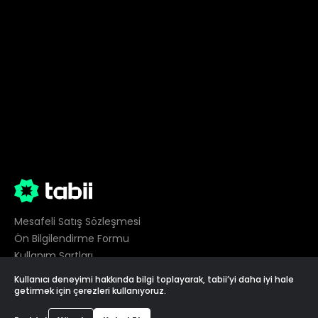
Mesafeli Satış Sözleşmesi
Ön Bilgilendirme Formu
Kullanım Şartları
Gizlilik
Kullanıcı deneyimi hakkında bilgi toplayarak, tabii’yi daha iyi hale
Çerez Tercihleri
getirmek için çerezleri kullanıyoruz.