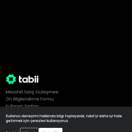
Mesafeli Satış Sözleşmesi
Ön Bilgilendirme Formu
Kullanım Şartları
Gizlilik
Kullanıcı deneyimi hakkında bilgi toplayarak, tabii’yi daha iyi hale
Çerez Tercihleri
getirmek için çerezleri kullanıyoruz.