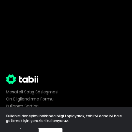
Mesafeli Satış Sözleşmesi
Ön Bilgilendirme Formu
Kullanım Şartları
Gizlilik
Kullanıcı deneyimi hakkında bilgi toplayarak, tabii’yi daha iyi hale
Çerez Tercihleri
getirmek için çerezleri kullanıyoruz.