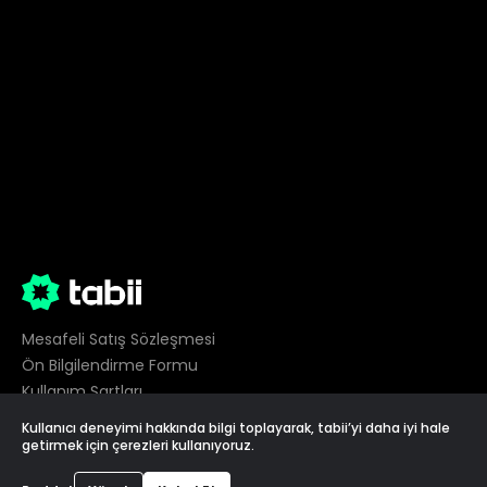
Mesafeli Satış Sözleşmesi
Ön Bilgilendirme Formu
Kullanım Şartları
Gizlilik
Kullanıcı deneyimi hakkında bilgi toplayarak, tabii’yi daha iyi hale
Çerez Tercihleri
getirmek için çerezleri kullanıyoruz.