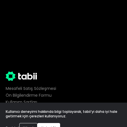
Mesafeli Satış Sözleşmesi
Ön Bilgilendirme Formu
Kullanım Şartları
Gizlilik
Kullanıcı deneyimi hakkında bilgi toplayarak, tabii’yi daha iyi hale
Çerez Tercihleri
getirmek için çerezleri kullanıyoruz.