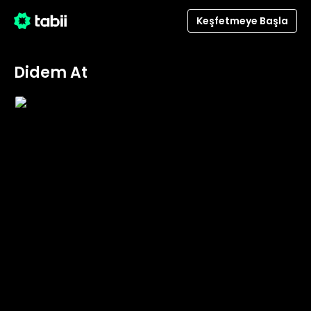
Keşfetmeye Başla
Didem At