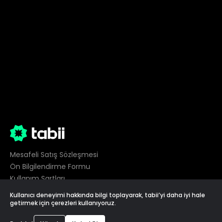
Mesafeli Satış Sözleşmesi
Ön Bilgilendirme Formu
Kullanım Şartları
Gizlilik
Kullanıcı deneyimi hakkında bilgi toplayarak, tabii’yi daha iyi hale
Çerez Tercihleri
getirmek için çerezleri kullanıyoruz.