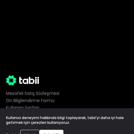
Mesafeli Satış Sözleşmesi
Ön Bilgilendirme Formu
Kullanım Şartları
Gizlilik
Kullanıcı deneyimi hakkında bilgi toplayarak, tabii’yi daha iyi hale
Çerez Tercihleri
getirmek için çerezleri kullanıyoruz.