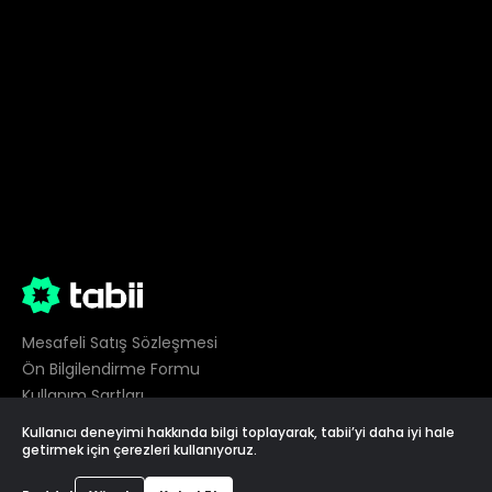
Mesafeli Satış Sözleşmesi
Ön Bilgilendirme Formu
Kullanım Şartları
Gizlilik
Kullanıcı deneyimi hakkında bilgi toplayarak, tabii’yi daha iyi hale
Çerez Tercihleri
getirmek için çerezleri kullanıyoruz.