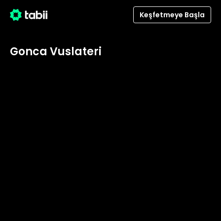
Keşfetmeye Başla
Gonca Vuslateri