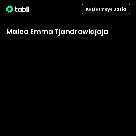
Keşfetmeye Başla
Malea Emma Tjandrawidjaja