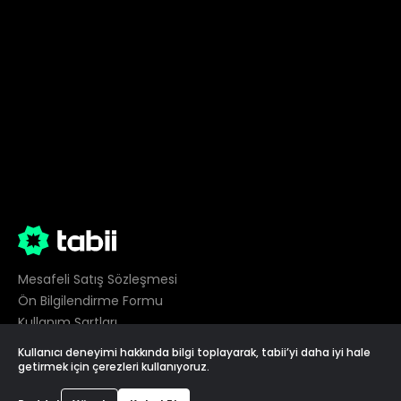
Mesafeli Satış Sözleşmesi
Ön Bilgilendirme Formu
Kullanım Şartları
Gizlilik
Kullanıcı deneyimi hakkında bilgi toplayarak, tabii’yi daha iyi hale
Çerez Tercihleri
getirmek için çerezleri kullanıyoruz.