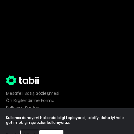
Mesafeli Satış Sözleşmesi
Ön Bilgilendirme Formu
Kullanım Şartları
Gizlilik
Kullanıcı deneyimi hakkında bilgi toplayarak, tabii’yi daha iyi hale
Çerez Tercihleri
getirmek için çerezleri kullanıyoruz.