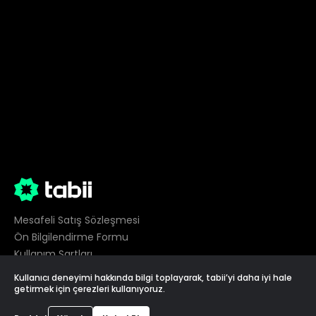
Mesafeli Satış Sözleşmesi
Ön Bilgilendirme Formu
Kullanım Şartları
Gizlilik
Kullanıcı deneyimi hakkında bilgi toplayarak, tabii’yi daha iyi hale
Çerez Tercihleri
getirmek için çerezleri kullanıyoruz.