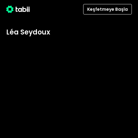
Keşfetmeye Başla
Léa Seydoux