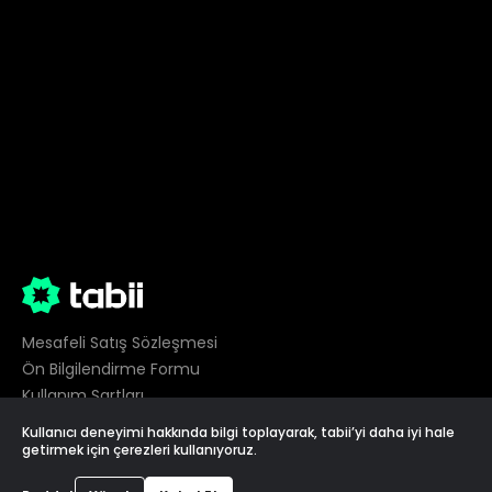
Mesafeli Satış Sözleşmesi
Ön Bilgilendirme Formu
Kullanım Şartları
Gizlilik
Kullanıcı deneyimi hakkında bilgi toplayarak, tabii’yi daha iyi hale
Çerez Tercihleri
getirmek için çerezleri kullanıyoruz.