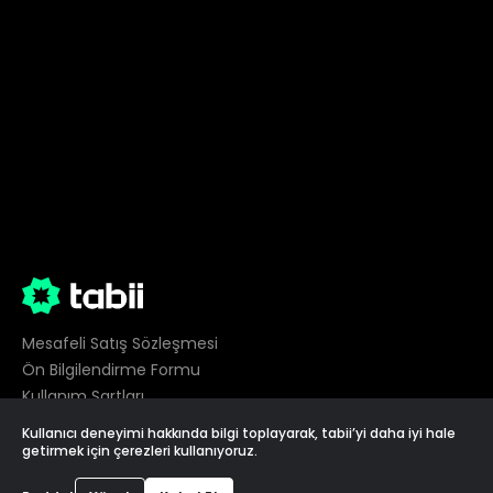
Mesafeli Satış Sözleşmesi
Ön Bilgilendirme Formu
Kullanım Şartları
Gizlilik
Kullanıcı deneyimi hakkında bilgi toplayarak, tabii’yi daha iyi hale
Çerez Tercihleri
getirmek için çerezleri kullanıyoruz.