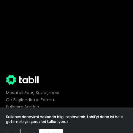
Mesafeli Satış Sözleşmesi
Ön Bilgilendirme Formu
Kullanım Şartları
Gizlilik
Kullanıcı deneyimi hakkında bilgi toplayarak, tabii’yi daha iyi hale
Çerez Tercihleri
getirmek için çerezleri kullanıyoruz.