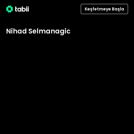
Keşfetmeye Başla
Nihad Selmanagic