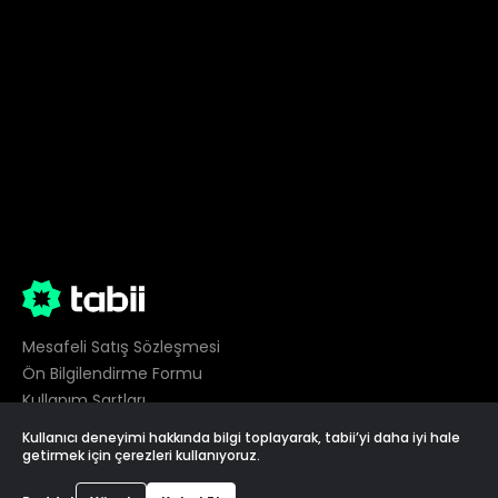
Mesafeli Satış Sözleşmesi
Ön Bilgilendirme Formu
Kullanım Şartları
Gizlilik
Kullanıcı deneyimi hakkında bilgi toplayarak, tabii’yi daha iyi hale
Çerez Tercihleri
getirmek için çerezleri kullanıyoruz.