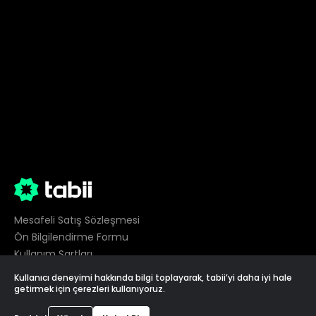
Mesafeli Satış Sözleşmesi
Ön Bilgilendirme Formu
Kullanım Şartları
Gizlilik
Kullanıcı deneyimi hakkında bilgi toplayarak, tabii’yi daha iyi hale
Çerez Tercihleri
getirmek için çerezleri kullanıyoruz.