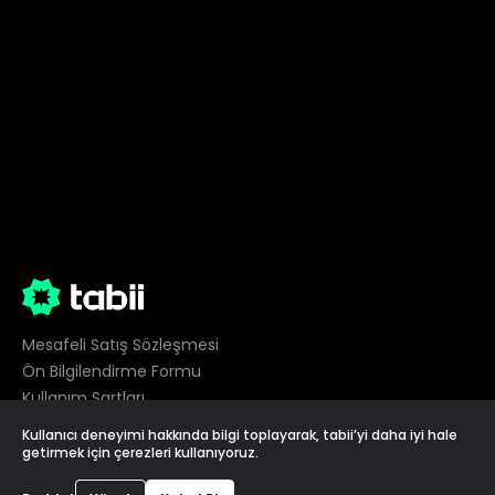
Mesafeli Satış Sözleşmesi
Ön Bilgilendirme Formu
Kullanım Şartları
Gizlilik
Kullanıcı deneyimi hakkında bilgi toplayarak, tabii’yi daha iyi hale
Çerez Tercihleri
getirmek için çerezleri kullanıyoruz.