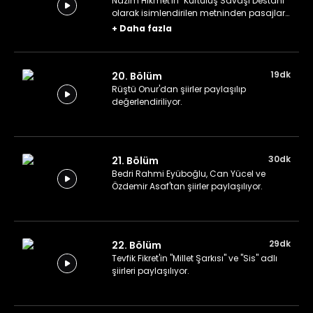
Nazım Hikmet'in "Kurtuluş Savaşı Destanı"
olarak isimlendirilen metninden pasajlar
paylaşılıyor.
+
Daha fazla
19dk
20. Bölüm
Rüştü Onur'dan şiirler paylaşılıp
değerlendiriliyor.
30dk
21. Bölüm
Bedri Rahmi Eyüboğlu, Can Yücel ve
Özdemir Asaf'tan şiirler paylaşılıyor.
29dk
22. Bölüm
Tevfik Fikret'in "Millet Şarkısı" ve "Sis" adlı
şiirleri paylaşılıyor.