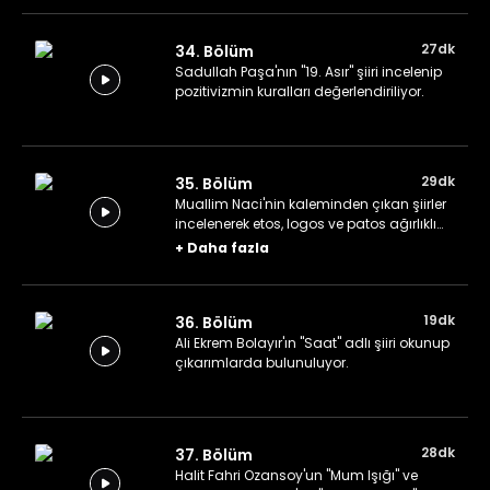
27dk
34. Bölüm
Sadullah Paşa'nın "19. Asır" şiiri incelenip
pozitivizmin kuralları değerlendiriliyor.
29dk
35. Bölüm
Muallim Naci'nin kaleminden çıkan şiirler
incelenerek etos, logos ve patos ağırlıklı
eserler değerlendiriliyor.
+
Daha fazla
19dk
36. Bölüm
Ali Ekrem Bolayır'ın "Saat" adlı şiiri okunup
çıkarımlarda bulunuluyor.
28dk
37. Bölüm
Halit Fahri Ozansoy'un "Mum Işığı" ve