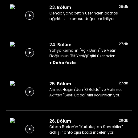
29dk
23. Bölüm
Cenap Şahabettin üzerinden pathos
ağırlıklı şiir konusu değerlendiriliyor.
27dk
24. Bölüm
Yahya Kemal'in "Açık Deniz" ve Metin
Eloğlu'nun "Bit Yeniği" şiiri üzerinden
yorumlar paylaşılıyor.
+
Daha fazla
27dk
25. Bölüm
Ahmet Haşim'den "O Belde" ve Mehmet
Akif'ten "Seyfi Baba" şiiri yorumlanıyor.
28dk
26. Bölüm
Orhan Burian'ın "Kurtuluştan Sonrakiler"
adlı şiir antolojisi kitabı inceleniyor.