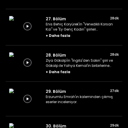
28dk
27. Bölüm
Enis Behiç Koryürek'in "Venedikli Korsan
Kızı" ve "Ey Genç Kadın" şiirleri
değerlendiriliyor.
+
Daha fazla
28dk
28. Bölüm
Ziya Gökalp'in "İngiliz'den Sakın" şiiri ve
Gökalp ile Yahya Kemal'in birbirlerine
yönelik yazdıkları beyitler inceleniyor.
+
Daha fazla
27dk
29. Bölüm
Erzurumlu Emrah'ın kaleminden çıkmış
eserler inceleniyor.
29dk
30. Bölüm