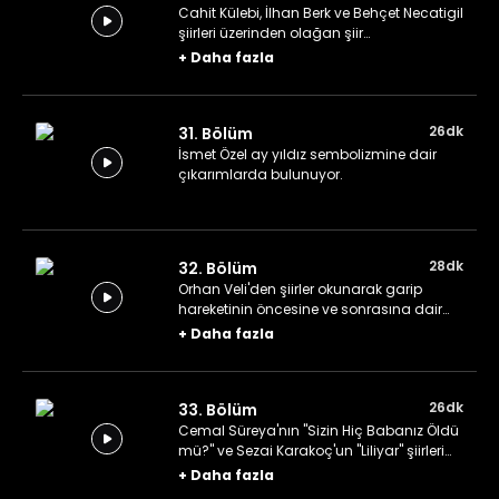
Cahit Külebi, İlhan Berk ve Behçet Necatigil
şiirleri üzerinden olağan şiir
paradigmasına dair çıkarımlar yapılıyor.
+
Daha fazla
26dk
31. Bölüm
İsmet Özel ay yıldız sembolizmine dair
çıkarımlarda bulunuyor.
28dk
32. Bölüm
Orhan Veli'den şiirler okunarak garip
hareketinin öncesine ve sonrasına dair
değerlendirmeler yapılıyor.
+
Daha fazla
26dk
33. Bölüm
Cemal Süreya'nın "Sizin Hiç Babanız Öldü
mü?" ve Sezai Karakoç'un "Liliyar" şiirleri
üzerinden değerlendirmelerde
+
Daha fazla
bulunuluyor.