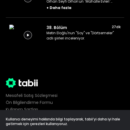
Orhan Seyfi Orhon'un "Mahalle Evleri"
şiirleri değerlendiriliyor.
+
Daha fazla
27dk
38. Bölüm
Metin Eloğlu'nun "Soy" ve "Dörtsemeler"
adlı şiirleri inceleniyor.
Mesafeli Satış Sözleşmesi
Ön Bilgilendirme Formu
Kullanım Şartları
Gizlilik
Kullanıcı deneyimi hakkında bilgi toplayarak, tabii’yi daha iyi hale
Çerez Tercihleri
getirmek için çerezleri kullanıyoruz.