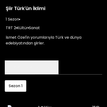
Şiir Türk'ün İklimi
1 Sezon
TRT 2
Kültür
Sanat
İsmet Özel'in yorumlarıyla Türk ve dünya
edebiyatından şiirler.
detail.episodes
detail.details
Sezon
1
26dk