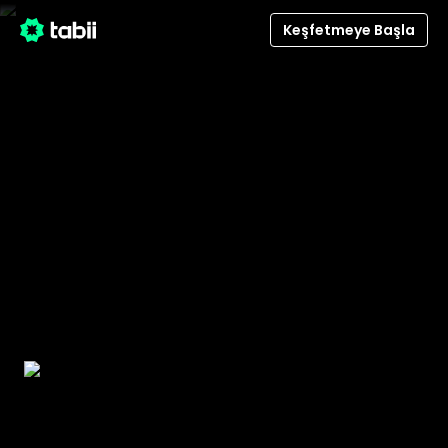
Şiir Türk'ün İklimi - detail.meta_title
Keşfetmeye Başla