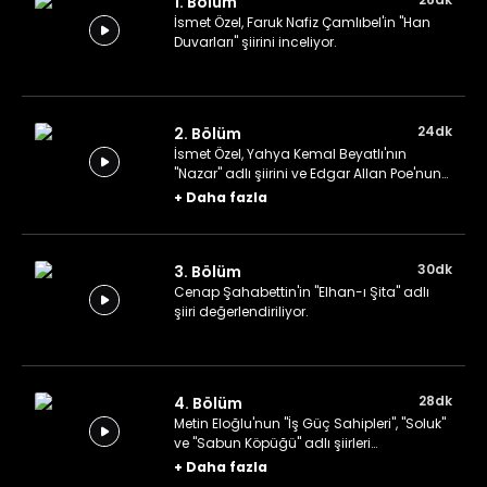
1. Bölüm
İsmet Özel, Faruk Nafiz Çamlıbel'in "Han
Duvarları" şiirini inceliyor.
24dk
2. Bölüm
İsmet Özel, Yahya Kemal Beyatlı'nın
"Nazar" adlı şiirini ve Edgar Allan Poe'nun
"Annabel Lee" adlı şiirini değerlendiriyor.
+
Daha fazla
30dk
3. Bölüm
Cenap Şahabettin'in "Elhan-ı Şita" adlı
şiiri değerlendiriliyor.
28dk
4. Bölüm
Metin Eloğlu'nun "İş Güç Sahipleri", "Soluk"
ve "Sabun Köpüğü" adlı şiirleri
değerlendiriliyor.
+
Daha fazla