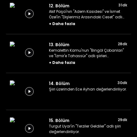
31dk
12. Bölüm
Akif Paşa'nın "Adem Kasidesi" ve İsmet
Özel'in "Dişlerimiz Arasındaki Ceset" adlı
şiiri değerlendiriliyor.
+
Daha fazla
28dk
13. Bölüm
Kemalettin Kamu'nun "Bingöl Çobanları"
ve "İzmir'e Tahassür" adlı şiirleri
değerlendiriliyor.
+
Daha fazla
30dk
14. Bölüm
Şiiri üzerinden Ece Ayhan değerlendiriliyor.
29dk
15. Bölüm
Turgut Uyar'ın "Terziler Geldiler" adlı şiiri
değerlendiriliyor.