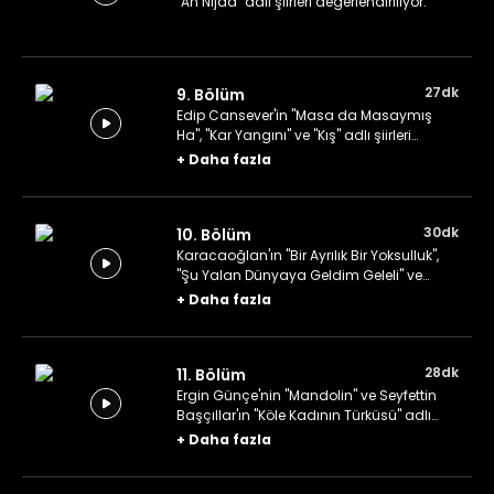
"Ah Nijad" adlı şiirleri değerlendiriliyor.
27dk
9. Bölüm
Edip Cansever'in "Masa da Masaymış
Ha", "Kar Yangını" ve "Kış" adlı şiirleri
değerlendiriliyor.
+
Daha fazla
30dk
10. Bölüm
Karacaoğlan'ın "Bir Ayrılık Bir Yoksulluk",
"Şu Yalan Dünyaya Geldim Geleli" ve
"Üryan Geldim Gene Üryan Giderim" adlı
+
Daha fazla
şiirleri değerlendiriliyor.
28dk
11. Bölüm
Ergin Günçe'nin "Mandolin" ve Seyfettin
Başçıllar'ın "Köle Kadının Türküsü" adlı
şiirleri değerlendiriliyor.
+
Daha fazla