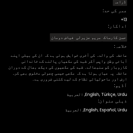
ڈرامہ
عمر کی حد
:
13+
اداکار
:
حسن کارساک
مریم عزیرلی
فیاض دومان
خلاصہ
:
عائشہ کی والدہ کی آخری خواہش ہوتی ہے کہ ان کی بیٹی اپنے
آبائی وطن واپس آکر شہد کی مکھیاں پالنے کے خاندانی
کاروبار کو سنبھالے۔ شہد کی مکھیوں کی دیکھ بھال کے دوران
عائشہ پہ عیاں ہوتا ہے کہ مکھی جیسی چھوٹی مخلوق بھی کرہ
ارض اور ماحولیاتی نظام کے لیے کتنی ضروری ہے۔
آڈیو
:
English, Türkçe, Urdu, العربية
ذیلی عنوان
:
English, Español, Urdu, العربية