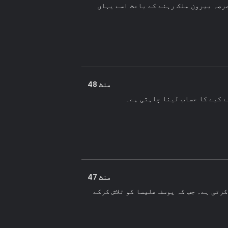
رصہ بیرون ملک رہنے کے باعث اسے یہاں
منٹ 48
ے کیے کا حساب لینا چاہتی ہے۔
منٹ 47
رتی ہے۔ جب کہ یوسف علیسا کو تلاش کرکے