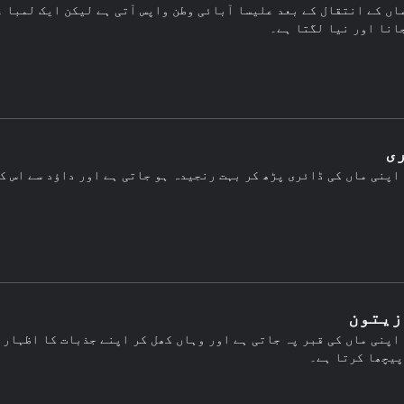
اں کے انتقال کے بعد علیسا آبائی وطن واپس آتی ہے لیکن ایک لمبا ع
انا اور نیا لگتا ہے۔
ی
اپنی ماں کی ڈائری پڑھ کر بہت رنجیدہ ہو جاتی ہے اور داؤد سے اس ک
 زیتون
اپنی ماں کی قبر پہ جاتی ہے اور وہاں کھل کر اپنے جذبات کا اظہار ک
پیچھا کرتا ہے۔