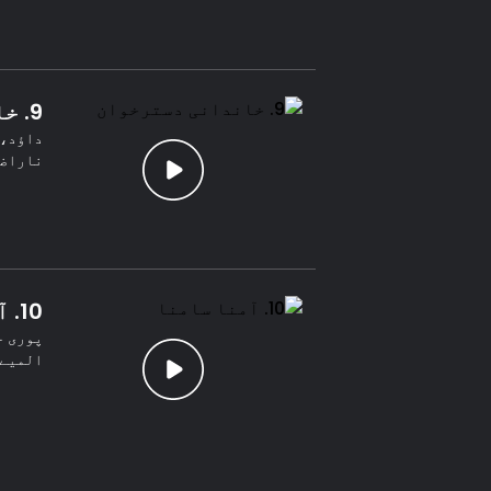
9. خاندانی دسترخوان
داؤد، 
ناراضگ
10. آمنا سامنا
پوری ح
المیے 