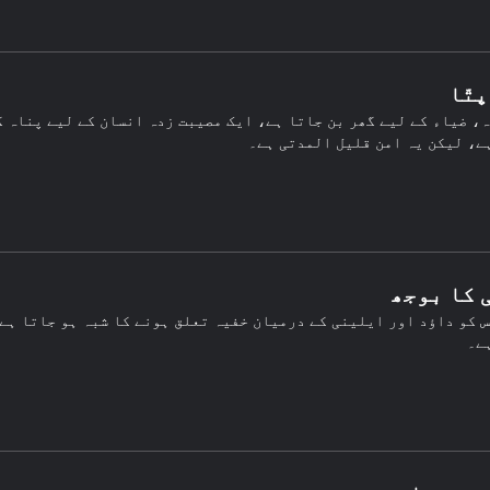
تّا
، ضیاء کے لیے گھر بن جاتا ہے، ایک مصیبت زدہ انسان کے لیے پناہ گ
ے، لیکن یہ امن قلیل المدتی ہے۔
 کا بوجھ
 کو داؤد اور ایلینی کے درمیان خفیہ تعلق ہونے کا شبہ ہو جاتا ہے،
ے۔