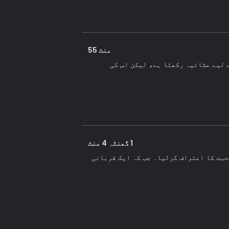
منٹ 55
 لیے عشائیہ رکھتا ہے، لیکن اس کی
1 گھنٹہ 4 منٹ
حبت کا اعتراف کرلیا۔ جب کہ ایک قربانی