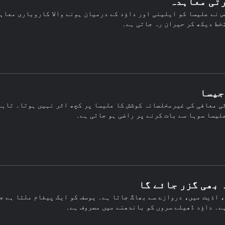
تی معاہدہ
 نے علیسا کو ایلینی اور داؤد کے درمیان ہونے والا کاروباری معاہ
خط دیکھ کر حیران رہ جاتی ہے۔
جیسا
ی معافی کی غیرمخلصانہ کوشش کا علیسا پر کچھ اثر نہیں ہوتا۔ تاہم
لیسا سوہا سے بات کرنے پر راضی ہو جاتی ہے۔
 اذیت میں، دروازے سے بھاگ جاتا ہے۔ یوسف کو ایک پیغام ملتا ہے جس
ے۔ داؤد ڈھیلے سروں کو باندھنے میں مصروف ہے۔