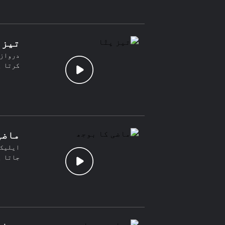
تیز پ
دروازہ
کرتا ہ
ماضی
ایلیکس
جاتا ہ