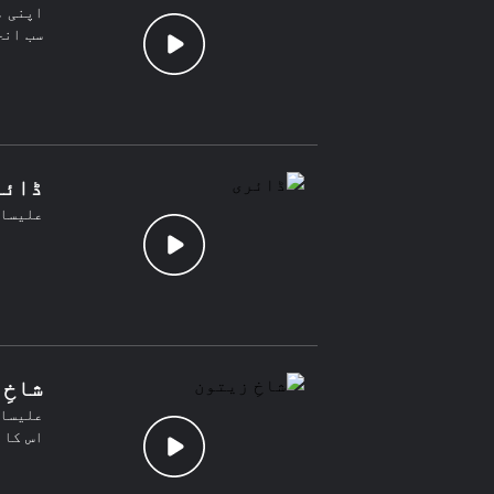
اپنی م
سب انج
ڈائر
علیسا 
شاخِ
علیسا 
اس کا 