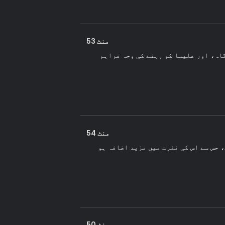
منٹ 53
اہ، اور علیسا کو رہنے کی وجہ فراہم
منٹ 54
 جس سے اس کی نفرت میں مزید اضافہ ہو
منٹ 50