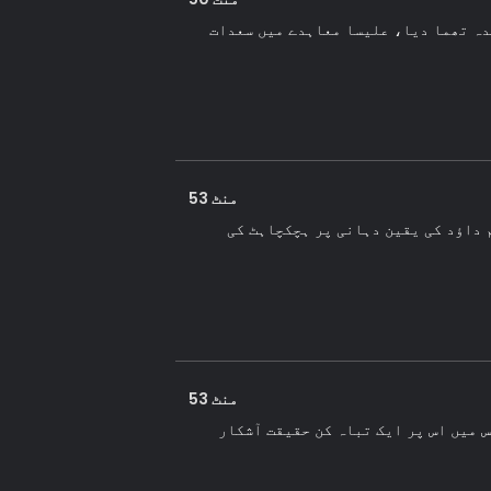
دہ تھما دیا، علیسا معاہدے میں سعدات
منٹ 53
 داؤد کی یقین دہانی پر ہچکچاہٹ کی
منٹ 53
 میں اس پر ایک تباہ کن حقیقت آشکار