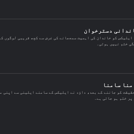
ایلیکس کو خاندان کی اہمیت سمجھانے کی غرض سے کچھ قریبی لوگوں کے
ی ختم نہیں ہوتی۔
قیقت کو جاننے کے بعد، داؤد نے ایلیکس کے سامنے ایلینی سے اپنی م
پر ختم ہو جاتی ہے۔