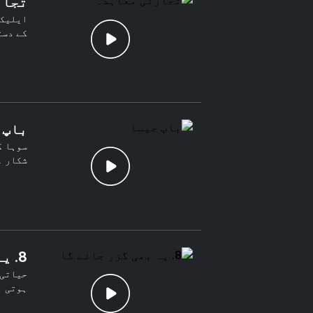
تجار
ایلیکس
کے دست
باپ 
سوہا ک
شکار ع
8. یہ بھی گزر جائے گا
حیاتی،
ہوتی ہ