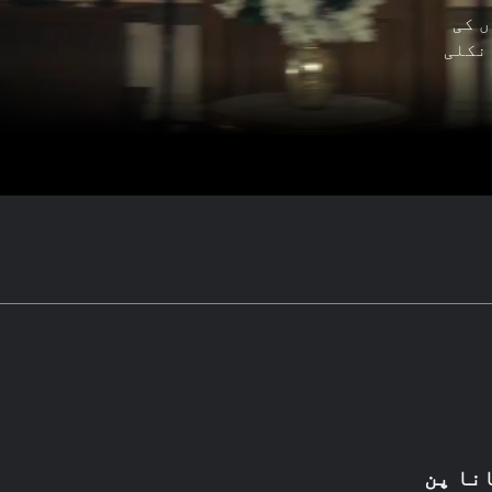
ں کی
 نکلی
نا پن