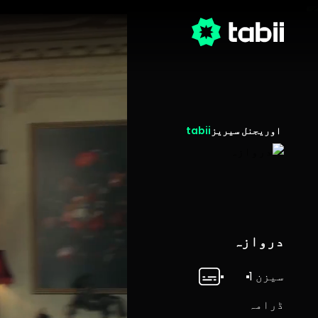
اوریجنل سیریز
tabii
دروازہ
سیزن 1
ڈرامہ