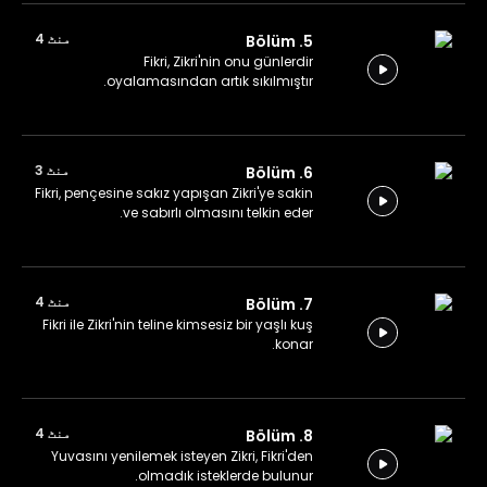
منٹ 4
5. Bölüm
Fikri, Zikri'nin onu günlerdir
oyalamasından artık sıkılmıştır.
منٹ 3
6. Bölüm
Fikri, pençesine sakız yapışan Zikri'ye sakin
ve sabırlı olmasını telkin eder.
منٹ 4
7. Bölüm
Fikri ile Zikri'nin teline kimsesiz bir yaşlı kuş
konar.
منٹ 4
8. Bölüm
Yuvasını yenilemek isteyen Zikri, Fikri'den
olmadık isteklerde bulunur.