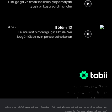
Fikri, gaga ve tırnak bakımını yapamayan
yaşlı bir kuşa yardımcı olur.
منٹ 3
13. Bölüm
Tel müsait olmadığı için Fikri ile Zikri
bugünlük bir evin penceresine konar.
فاصلاتی فروخت معاہدہ
شرائطِ ابتدائی معلومات
استعمال کی شرائط
پرائیویسی
ہم معلومات حاصل کرنے کےلئے کوکیز کا استعمال کرتے ہیں تاکہ صارف کے
کوکی ترجیحات
تجربے کو بہتر بنایا جا سکے۔