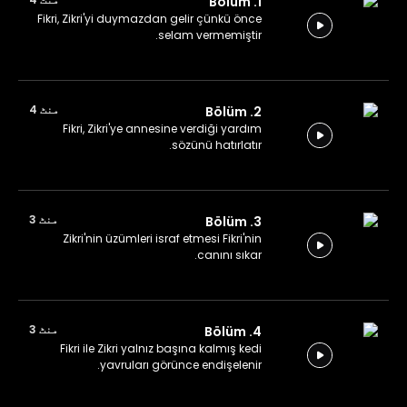
1. Bölüm
Fikri, Zikri'yi duymazdan gelir çünkü önce
selam vermemiştir.
منٹ 4
2. Bölüm
Fikri, Zikri'ye annesine verdiği yardım
sözünü hatırlatır.
منٹ 3
3. Bölüm
Zikri'nin üzümleri israf etmesi Fikri'nin
canını sıkar.
منٹ 3
4. Bölüm
Fikri ile Zikri yalnız başına kalmış kedi
yavruları görünce endişelenir.