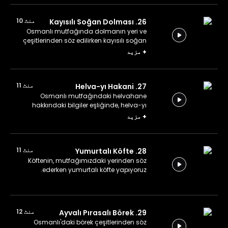
منٹ 10
26. Kayısılı Soğan Dolması
Osmanlı mutfağında dolmanın yeri ve
çeşitlerinden söz edilirken kayısılı soğan
dolması yapıyoruz.
+
مزید
منٹ 11
27. Helva-yı Hakani
Osmanlı mutfağındaki helvahane
hakkındaki bilgiler eşliğinde, helva-yı
hakani yapıyoruz.
+
مزید
منٹ 11
28. Yumurtalı Köfte
Köftenin, mutfağımızdaki yerinden söz
ederken yumurtalı köfte yapıyoruz.
منٹ 12
29. Ayvalı Pırasalı Börek
Osmanlı'daki börek çeşitlerinden söz