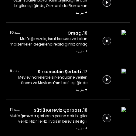
Uzun saatler boyu nasıl pişirildiğine dair
bilgiler eşliğinde, Osmanlı'da Ramazan
için özel olan soğanlı yumurta yapıyoruz.
+
مزید
منٹ 10
16. Omaç
Mutfağımızda, israf konusu ve kalan
malzemeleri değerlendirebildiğimiz omaç
benzeri yiyecekler eşliğinde omaç
+
مزید
yapıyoruz.
منٹ 8
17. Sirkencübin Şerbeti
Mevlevihanelerde sirkencübine verilen
önem ve Mevlana'nın tarifi eşliğinde
sirkencübin şerbeti yapıyoruz.
+
مزید
منٹ 11
18. Sütlü Kereviz Çorbası
Mutfağımızda çorbanın yerine dair bilgiler
ve Hz. Hızır ile Hz. İlyas'ın kereviz ile ilgili
anekdotu eşliğinde sütlü kereviz çorbası
+
مزید
yapıyoruz.