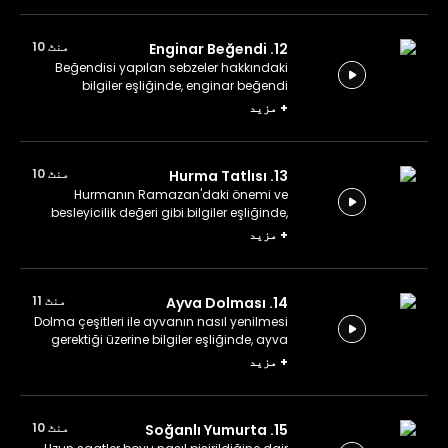
منٹ 10
12. Enginar Beğendi
Beğendisi yapılan sebzeler hakkındaki
bilgiler eşliğinde, enginar beğendi
yapıyoruz.
+
مزید
منٹ 10
13. Hurma Tatlısı
Hurmanın Ramazan'daki önemi ve
besleyicilik değeri gibi bilgiler eşliğinde,
hurma tatlısı yapıyoruz.
+
مزید
منٹ 11
14. Ayva Dolması
Dolma çeşitleri ile ayvanın nasıl yenilmesi
gerektiği üzerine bilgiler eşliğinde, ayva
dolması yapıyoruz.
+
مزید
منٹ 10
15. Soğanlı Yumurta