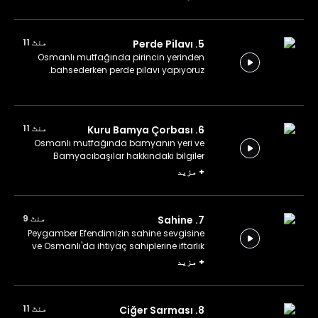
منٹ 11
5. Perde Pilavı
Osmanlı mutfağında pirincin yerinden
bahsederken perde pilavı yapıyoruz.
منٹ 11
6. Kuru Bamya Çorbası
Osmanlı mutfağında bamyanın yeri ve
Bamyacıbaşılar hakkındaki bilgiler
eşliğinde, kuru bamya çorbası yapıyoruz.
+
مزید
منٹ 9
7. Sahine
Peygamber Efendimizin sahine sevgisine
ve Osmanlı'da ihtiyaç sahiplerine iftarlık
yemek dağıtma kültürüne dair bilgiler
+
مزید
eşliğinde, sahine yapıyoruz.
منٹ 11
8. Ciğer Sarması