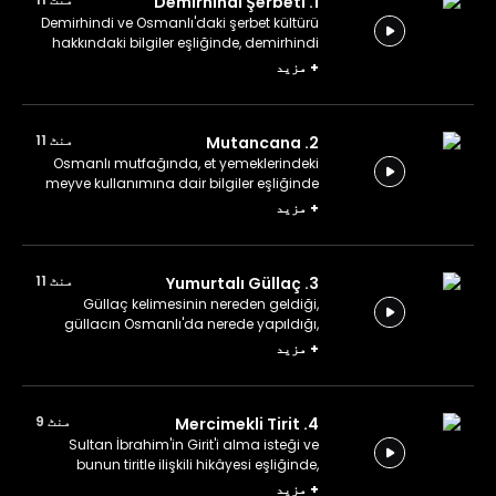
1. Demirhindi Şerbeti
Demirhindi ve Osmanlı'daki şerbet kültürü
hakkındaki bilgiler eşliğinde, demirhindi
şerbeti yapıyoruz.
+
مزید
منٹ 11
2. Mutancana
Osmanlı mutfağında, et yemeklerindeki
meyve kullanımına dair bilgiler eşliğinde
mutancana yapıyoruz.
+
مزید
منٹ 11
3. Yumurtalı Güllaç
Güllaç kelimesinin nereden geldiği,
güllacın Osmanlı'da nerede yapıldığı,
saraya girişi gibi bilgiler eşliğinde
+
مزید
yumurtalı güllaç yapıyoruz.
منٹ 9
4. Mercimekli Tirit
Sultan İbrahim'in Girit'i alma isteği ve
bunun tiritle ilişkili hikâyesi eşliğinde,
mercimekli tirit yapıyoruz.
+
مزید