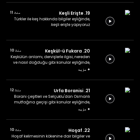
منٹ 11
19. Keşli Erişte
Türkler ile keş hakkında bilgiler eşliğinde,
keşli erişte yapıyoruz.
منٹ 10
20. Keşkül-ü Fukara
Keşkülün anlamı, dervişlerle ilgisi, nereden
ve nasıl doğduğu gibi konular eşliğinde,
keşkül-ü fukara yapıyoruz.
+
مزید
منٹ 12
21. Urfa Boranisi
Borani çeşitleri ve Selçuklu'dan Osmanlı
mutfağına geçişi gibi konular eşliğinde,
Urfa boranisi yapıyoruz.
+
مزید
منٹ 10
22. Hoşaf
Hoşaf kelimesinin kökenine dair bilgiler ve