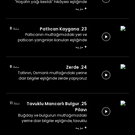
"Hoşafın yağı kesildi" hikâyesi eşliğinde
hoşaf yapıyoruz.
+
مزید
منٹ 8
23. Patlıcan Kaygana
Patlıcanın mutfağımızdaki yeri ve
patlıcan yangınları konuları eşliğinde
patlıcan kaygana yapıyoruz.
+
مزید
منٹ 8
24. Zerde
Tatlının, Osmanlı mutfağındaki yerine
dair bilgiler eşliğinde zerde yapıyoruz.
منٹ 11
25. Tavuklu Mancarlı Bulgur
Pilavı
Buğday ve bulgurun mutfağımızdaki
yerine dair bilgiler eşliğinde, tavuklu
mancarlı bulgur pilavı yapıyoruz.
+
مزید