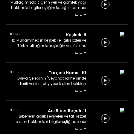
Mutfağımızda ciğerin yeri ve gömlek yağı
hakkında bilgiler eşliğinde, ciğer sarması
yapıyoruz.
+
مزید
منٹ 10
9. Keşkek
Hz. Muhammed'in keşkek ile ilgili sözleri ve
Türk mutfağında keşkeğin yeri üzerine
bilgiler eşliğinde keşkek yapıyoruz.
+
مزید
منٹ 9
10. Tarçınlı Hamsi
Evliya Çelebi'nin "Seyahatnâme"sinde
tarifi verilen tek yiyecek olan balıktan
bahsedilirken tarçınlı hamsi yapıyoruz.
+
مزید
منٹ 9
11. Acı Biber Reçeli
Biberlerin acılık seviyeleri ve tat-lezzet
ayrımı hakkındaki bilgiler eşliğinde, acı
biber reçeli yapıyoruz.
+
مزید