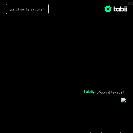
ابھی دریافت کریں
اوریجینل پروگرام
tabii