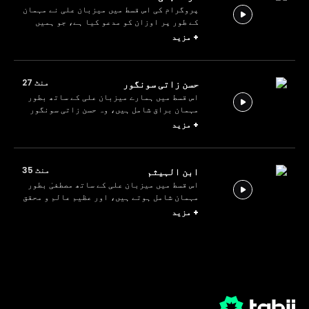
پروگرام کی اس قسط میں میزبان علی نے مہمان
کے طور پر اوزان کو مدعو کیا ہے، جو ہمیں
مینارِ باکرہ (مائیڈن ٹاور) اور اس کی
+
مزید
افسانوی تاریخ کے بارے میں معلومات فراہم
کرتے ہیں۔ اور ہم مزاحیہ انداز میں تاریخ
کا اعادہ دیکھ رہے ہیں۔
منٹ 27
حسن زاتی سونگور
اس قسط میں ہمارے میزبان علی کے ساتھ بطور
مہمان براق شامل ہیں، وہ حسن زاتی سونگور
اور ترکیہ کی تاریخی میراث میں جادو کے
+
مزید
بارے میں معلومات فراہم کرتے ہیں۔ اس قسط
میں ہم مزاح اور کامیڈی سے بھرپور تاریخ کا
اعادہ دیکھتے ہیں۔
منٹ 35
ابن الہیثم
اس قسط میں میزبان علی کے ساتھ مصطفیٰ بطور
مہمان شامل ہوتے ہیں، اور عظیم عالم و محقق
ابن الہیثم اور ان کے سنہری دور کے بارے
+
مزید
میں دلچسپ معلومات فراہم کرتے ہیں۔