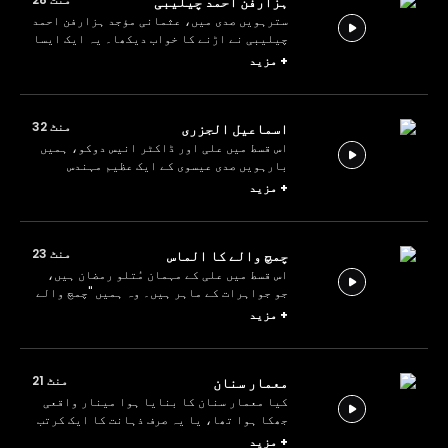
ہزارفن احمد چیلیبی
سترہویں صدی میں، عثمانی مؤجد ہزارفن احمد
چیلیبی نے اڑنے کا خواب دیکھا۔ یہ ایک ایسا
ہنر تھا جسے صرف پرندوں کے لیے ممکن سمجھا
+
مزید
جاتا تھا۔ لیکن کیا یہ خیال پیش کرنے والا
ایک حقیقی شخص تھا یا یہ ایک افسانہ تھا؟
کھیل ہی کھیل میں جانیں علی اور اس کے دوست
منٹ 32
اسماعیل الجزری
کی زبانی۔
اس قسط میں علی اور ڈاکٹر انیس دوکو، ہمیں
بارہویں صدی عیسوی کے ایک عظیم مہندس
اسماعیل الجزری سے متعارف کراتے ہیں۔
+
مزید
اسماعیل الجزری اپنے زمانے کے معروف مہندس
تھے، ان کی ایجادات کی فہرست کافی طویل ہے،
یہاں تک کہ روبوٹ کا سہرا بھی انہیں پہنایا
منٹ 23
چمچ والے کا الماس
جا سکتا ہے۔
اس قسط میں علی کے مہمان مُتلو رمضان ہیں،
جو جواہرات کے ماہر ہیں۔ وہ ہمیں "چمچ والے
کا ہیرا" نامی انوکھے ہیرے کی کہانی سنائیں
+
مزید
گے، جو اپنی شہرت سترہویں صدی سے لے کر آج
تک برقرار رکھے ہوئے ہے۔
منٹ 21
معمار سنان
کیا معمار سنان کا بنایا ہوا مینار واقعی
جھکا ہوا تھا، یا یہ صرف ذہانت کا ایک کرتب
تھا؟ ماہرین کا کہنا ہے، "سنان اور غلطی؟
+
مزید