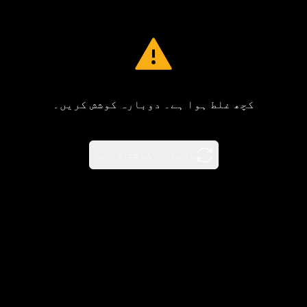
کچھ غلط ہوا ہے۔ دوبارہ کوشش کریں۔
دوبارہ کوشش کریں