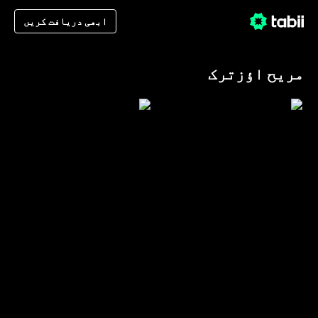
ابھی دریافت کریں
مریح اؤزترک