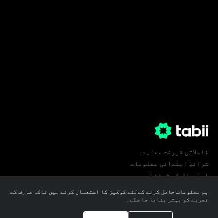
فاصلاتی فروخت معاہدہ
شرائطِ ابتدائی معلومات
استعمال کی شرائط
پرائیویسی
ہم معلومات حاصل کرنے کےلئے کوکیز کا استعمال کرتے ہیں تاکہ صارف کے
کوکی ترجیحات
تجربے کو بہتر بنایا جا سکے۔