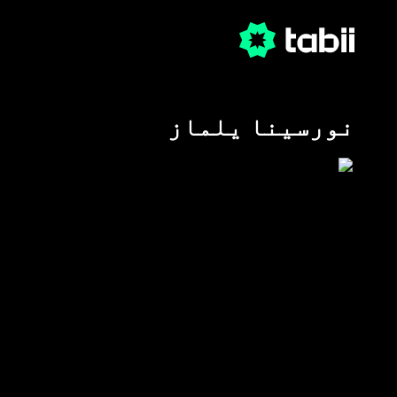
نورسینا یلماز