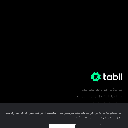
فاصلاتی فروخت معاہدہ
شرائطِ ابتدائی معلومات
استعمال کی شرائط
پرائیویسی
ہم معلومات حاصل کرنے کےلئے کوکیز کا استعمال کرتے ہیں تاکہ صارف کے
کوکی ترجیحات
تجربے کو بہتر بنایا جا سکے۔