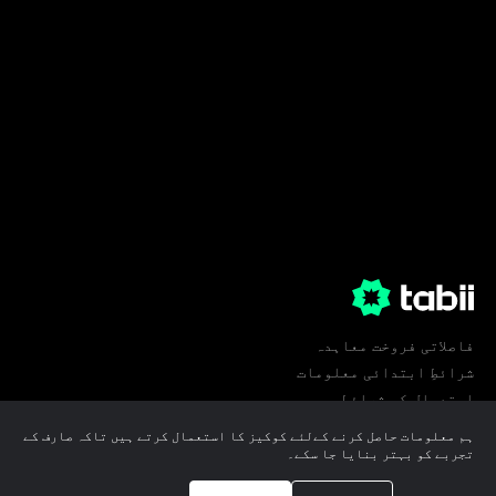
فاصلاتی فروخت معاہدہ
شرائطِ ابتدائی معلومات
استعمال کی شرائط
پرائیویسی
ہم معلومات حاصل کرنے کےلئے کوکیز کا استعمال کرتے ہیں تاکہ صارف کے
کوکی ترجیحات
تجربے کو بہتر بنایا جا سکے۔