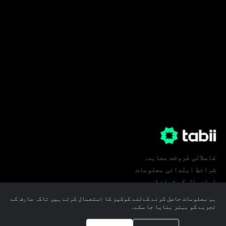
فاصلاتی فروخت معاہدہ
شرائطِ ابتدائی معلومات
استعمال کی شرائط
پرائیویسی
ہم معلومات حاصل کرنے کےلئے کوکیز کا استعمال کرتے ہیں تاکہ صارف کے
کوکی ترجیحات
تجربے کو بہتر بنایا جا سکے۔