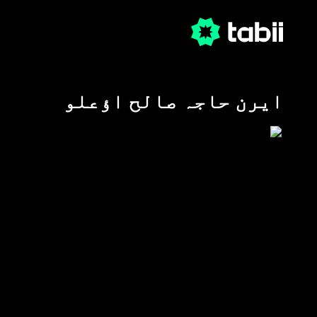
ایرن حاجہ صالح اؤعلو