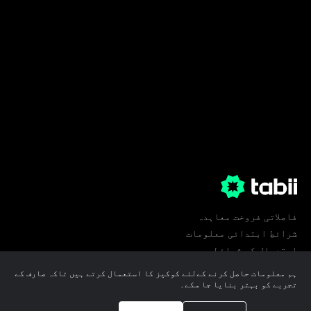
فاصلاتی فروخت معاہدہ
شرائطِ ابتدائی معلومات
استعمال کی شرائط
پرائیویسی
ہم معلومات حاصل کرنے کےلئے کوکیز کا استعمال کرتے ہیں تاکہ صارف کے
کوکی ترجیحات
تجربے کو بہتر بنایا جا سکے۔