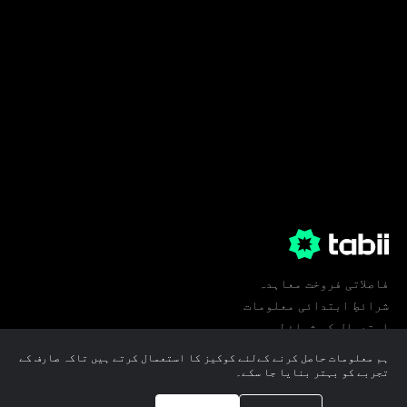
فاصلاتی فروخت معاہدہ
شرائطِ ابتدائی معلومات
استعمال کی شرائط
پرائیویسی
ہم معلومات حاصل کرنے کےلئے کوکیز کا استعمال کرتے ہیں تاکہ صارف کے
کوکی ترجیحات
تجربے کو بہتر بنایا جا سکے۔