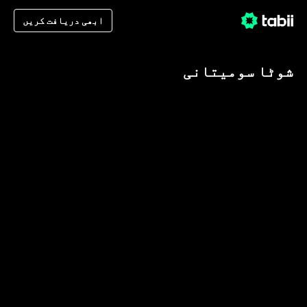
ابھی دریافت کریں
شوٹا سومیتانی