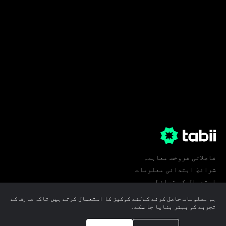
فاصلاتی فروخت معاہدہ
شرائطِ ابتدائی معلومات
استعمال کی شرائط
پرائیویسی
ہم معلومات حاصل کرنے کےلئے کوکیز کا استعمال کرتے ہیں تاکہ صارف کے
کوکی ترجیحات
تجربے کو بہتر بنایا جا سکے۔